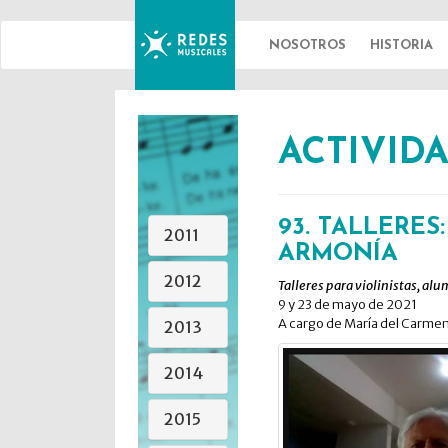
NOSOTROS
HISTORIA
REDES
ACTIVID
MUSICALES
93. TALLERES
2011
ARMONÍA
2012
Talleres para violinistas, alu
9 y 23 de mayo de 2021
A cargo de María del Carmen
2013
2014
2015