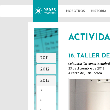
NOSOTROS
HISTORIA
REDES
ACTIVID
MUSICALES
18. TALLER 
2011
Colaboración con la Escuela d
23 de diciembre de 2013
2012
A cargo de Juan Correa
2013
7
8
9