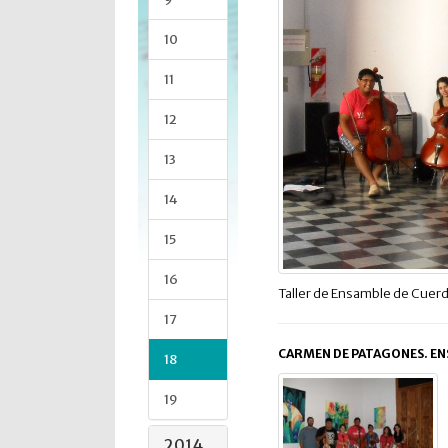
10
11
12
13
14
15
16
Taller de Ensamble de Cuer
17
CARMEN DE PATAGONES. EN
18
19
2014